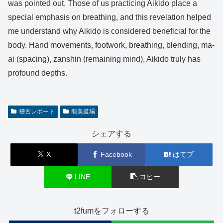
was pointed out. Those of us practicing Aikido place a
special emphasis on breathing, and this revelation helped
me understand why Aikido is considered beneficial for the
body. Hand movements, footwork, breathing, blending, ma-
ai (spacing), zanshin (remaining mind), Aikido truly has
profound depths.
稽古レポート
能美道場
シェアする
X
Facebook
はてブ
LINE
コピー
t2fumをフォローする