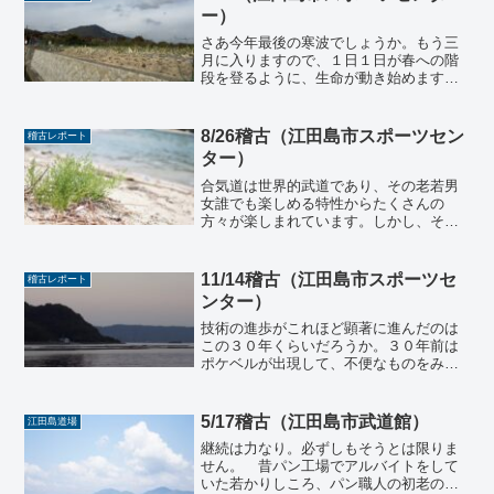
ー）
さあ今年最後の寒波でしょうか。もう三
月に入りますので、１日１日が春への階
段を登るように、生命が動き始めます。
年度も終わりですので来年度に向けてま
た再出発の気持ちで色々なチャレンジを
続けていけたらと思います。「常識にと
8/26稽古（江田島市スポーツセン
稽古レポート
らわれない、いつも挑戦し...
ター）
合気道は世界的武道であり、その老若男
女誰でも楽しめる特性からたくさんの
方々が楽しまれています。しかし、その
陰で、合気道をしたいけどできない人が
います。それは、、、お母さんです。こ
れは日本だけではなく、世界的に見ても
11/14稽古（江田島市スポーツセ
稽古レポート
問題になっていることである...
ンター）
技術の進歩がこれほど顕著に進んだのは
この３０年くらいだろうか。３０年前は
ポケベルが出現して、不便なものをみん
なまめに使っているなぁと見ていたが、
あれよあれよと携帯電話が普及して、ス
マホが普及して、スマホなしでは暮らせ
5/17稽古（江田島市武道館）
江田島道場
ない世の中が整備されてい...
継続は力なり。必ずしもそうとは限りま
せん。 昔パン工場でアルバイトをして
いた若かりしころ、パン職人の初老の方