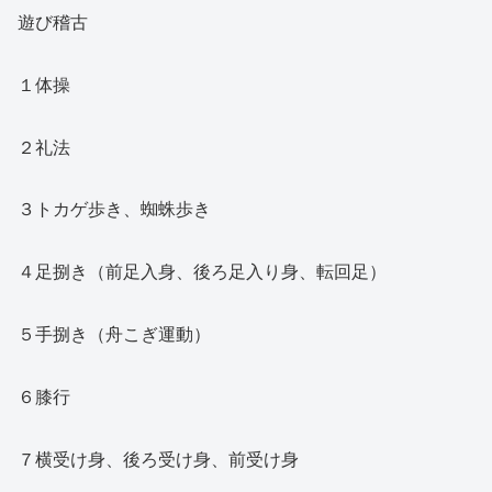
遊び稽古
１体操
２礼法
３トカゲ歩き、蜘蛛歩き
４足捌き（前足入身、後ろ足入り身、転回足）
５手捌き（舟こぎ運動）
６膝行
７横受け身、後ろ受け身、前受け身