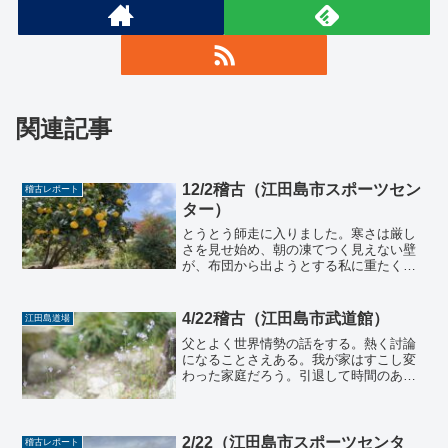
関連記事
12/2稽古（江田島市スポーツセン
稽古レポート
ター）
とうとう師走に入りました。寒さは厳し
さを見せ始め、朝の凍てつく見えない壁
が、布団から出ようとする私に重たくの
しかかります。それほど朝が苦手だと感
じなかったはずが、この歳になって、体
の起動ボタンを押してからの、立ち上げ
4/22稽古（江田島市武道館）
江田島道場
が遅くなっている気がする...
父とよく世界情勢の話をする。熱く討論
になることさえある。我が家はすこし変
わった家庭だろう。引退して時間のある
父は世界情勢をテレビの前に張り付いて
監視してくれているのでテレビの情報を
仕入れている。父の世代はテレビ世代
だ。父の時代は白黒テレビが...
2/22（江田島市スポーツセンタ
稽古レポート