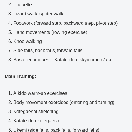
Etiquette
Lizard walk, spider walk
Footwork (forward step, backward step, pivot step)
Hand movements (rowing exercise)
Knee walking
Side falls, back falls, forward falls
Basic techniques – Katate-dori ikkyo omote/ura
Main Training:
Aikido warm-up exercises
Body movement exercises (entering and turning)
Kotegaeshi stretching
Katate-dori kotegaeshi
Ukemi (side falls, back falls, forward falls)