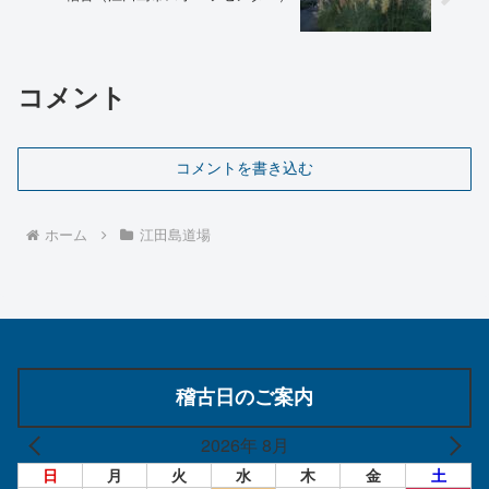
コメント
コメントを書き込む
ホーム
江田島道場
稽古日のご案内
2026年 8月
日
月
火
水
木
金
土