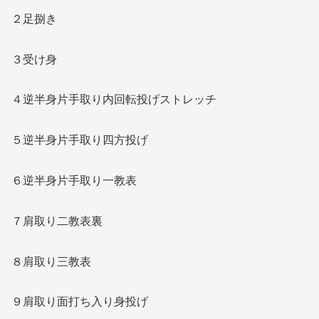
２足捌き
３受け身
４逆半身片手取り内回転投げストレッチ
５逆半身片手取り四方投げ
６逆半身片手取り一教表
７肩取り二教表裏
８肩取り三教表
９肩取り面打ち入り身投げ