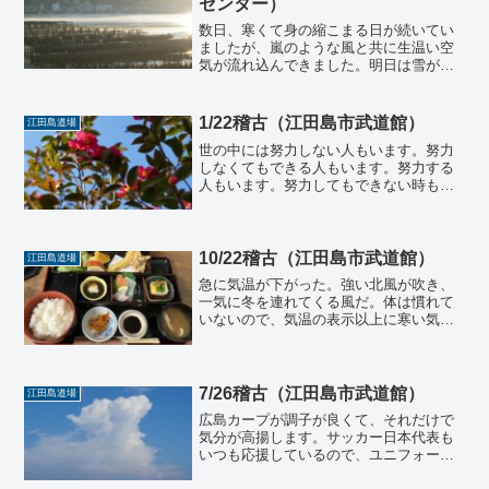
センター）
数日、寒くて身の縮こまる日が続いてい
ましたが、嵐のような風と共に生温い空
気が流れ込んできました。明日は雪が降
るとの予報です。子供の頃は雪が降ると
嬉しくて嬉しくて、かまくらを作って遊
んだり、雪だるまを作ることがあんなに
1/22稽古（江田島市武道館）
江田島道場
楽しかったのに、あの時の...
世の中には努力しない人もいます。努力
しなくてもできる人もいます。努力する
人もいます。努力してもできない時もあ
ります。できるのにさらに努力する人も
いますし、できないので、努力しない人
もいます。みな様々です。受験シーズン
で結果に一喜一憂している...
10/22稽古（江田島市武道館）
江田島道場
急に気温が下がった。強い北風が吹き、
一気に冬を連れてくる風だ。体は慣れて
いないので、気温の表示以上に寒い気が
して、何やら頭も痛い気がしてくる。風
邪を引いたような気がして、気持ちです
でに負けている気もする。そんな日に限
って、給湯器のスイッチを...
7/26稽古（江田島市武道館）
江田島道場
広島カープが調子が良くて、それだけで
気分が高揚します。サッカー日本代表も
いつも応援しているので、ユニフォーム
を見ただけで、それだけで気分が高揚す