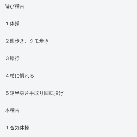
遊び稽古
１体操
２熊歩き、クモ歩き
３膝行
４杖に慣れる
５逆半身片手取り回転投げ
本稽古
１合気体操