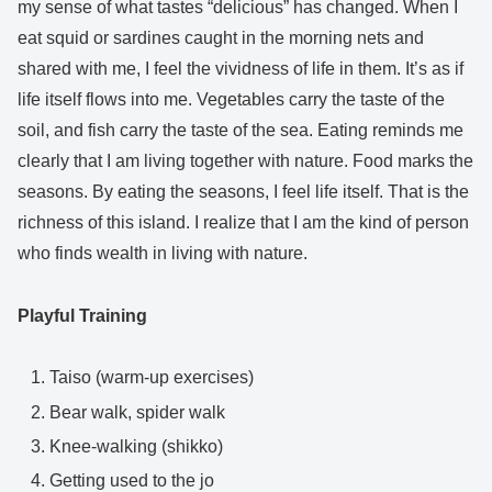
my sense of what tastes “delicious” has changed. When I
eat squid or sardines caught in the morning nets and
shared with me, I feel the vividness of life in them. It’s as if
life itself flows into me. Vegetables carry the taste of the
soil, and fish carry the taste of the sea. Eating reminds me
clearly that I am living together with nature. Food marks the
seasons. By eating the seasons, I feel life itself. That is the
richness of this island. I realize that I am the kind of person
who finds wealth in living with nature.
Playful Training
Taiso (warm-up exercises)
Bear walk, spider walk
Knee-walking (shikko)
Getting used to the jo