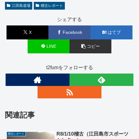
江田島道場
稽古レポート
シェアする
X
Facebook
はてブ
LINE
コピー
t2fumをフォローする
関連記事
R8/1/10稽古（江田島市スポーツ
稽古レポート