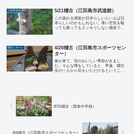
るのです。私は昔からスポーツも運動も
苦手だったので、アスリートに対する憧
れが強いです。高校野球を...
5/21稽古（江田島市武道館）
江田島道場
この蒸れる感覚が日本らしいといえば日
本らしいのかもしれない。薄い空気を吸
っても吸ってもスッキリしない感覚で、
あれほどサウナが人気なのに、この蒸し
暑さを歓迎しているムードはない。しか
し心のどこかで、この蒸し暑さが私は好
きだ。楽しい時間はすぐに...
4/20稽古（江田島市スポーツセン
稽古レポート
ター）
春が来て、筍のおいしい季節がきまし
た。そんな噂をしていると、早速、稽古
生の一人から筍をいただけるということ
で、実家に持って帰ると大喜びです。こ
の季節の筍はやはり風味がとても良く、
なんとも言えない気持ちのいい渋みと柔
らかさがあります。田舎では...
8/31稽古（西条中学校）
9/6稽古（江田島市スポーツセンター）