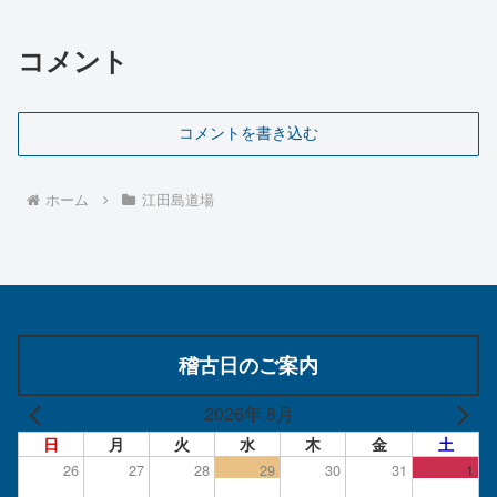
コメント
コメントを書き込む
ホーム
江田島道場
稽古日のご案内
2026年 8月
日
月
火
水
木
金
土
26
27
28
29
30
31
1