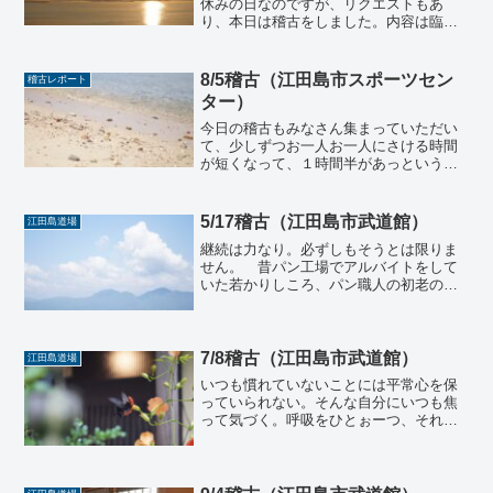
休みの日なのですが、リクエストもあ
り、本日は稽古をしました。内容は臨時
稽古会なので、演武練習会としまし
た。 演武の練習が進むに従って、自分
たちの演武のイメージが少しずつできて
8/5稽古（江田島市スポーツセン
稽古レポート
きます。しかし、同時に思ってい...
ター）
今日の稽古もみなさん集まっていただい
て、少しずつお一人お一人にさける時間
が短くなって、１時間半があっという間
に過ぎてしまいました。そして8/12は稽
古を江田島市スポーツセンターで行う予
定にしていたのですが、祝日扱いとのこ
5/17稽古（江田島市武道館）
江田島道場
とで稽古ができないと...
継続は力なり。必ずしもそうとは限りま
せん。 昔パン工場でアルバイトをして
いた若かりしころ、パン職人の初老の方
に、継続することが苦手なことを相談す
ると、継続することも難しいけれど、変
化することのほうがもっと大変だと、言
われました。その意味が最...
7/8稽古（江田島市武道館）
江田島道場
いつも慣れていないことには平常心を保
っていられない。そんな自分にいつも焦
って気づく。呼吸をひとぉーつ、それだ
けのことを忘れてしまう。気、呼吸が心
と繋がって、体と繋がっていることを深
く感じて普段の生活から稽古していく必
要がありそうだ。とか、思...