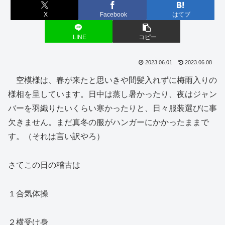
X
Facebook
はてブ
LINE
コピー
2023.06.01
2023.06.08
空模様は、春が来たと思いきや間髪入れずに梅雨入りの
様相を呈しています。日中は蒸し暑かったり、夜はジャン
バーを羽織りたいくらい寒かったりと、日々服装選びに事
欠きません。まだ真冬の服がハンガーにかかったままで
す。（それは言い訳やろ）
さてこの日の稽古は
１合気体操
２横受け身