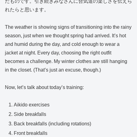
だものです。引き続きみなさんに合気道の楽しさを伝えら
れたらと思います。
The weather is showing signs of transitioning into the rainy
season, just when we thought spring had arrived. It’s hot
and humid during the day, and cold enough to wear a
jacket at night. Every day, choosing the right outfit
becomes a challenge. My winter clothes are still hanging
in the closet. (That’s just an excuse, though.)
Now, let’s talk about today’s training:
Aikido exercises
Side breakfalls
Back breakfalls (including rotations)
Front breakfalls