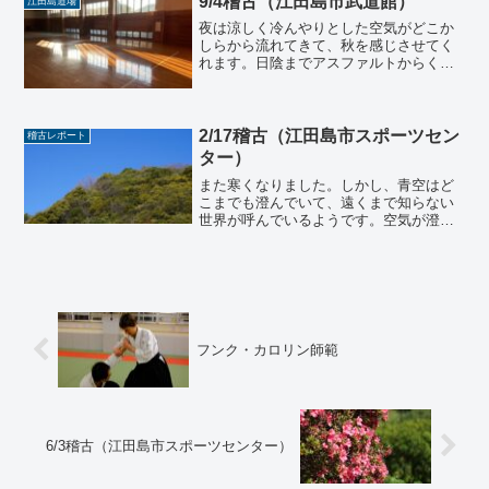
9/4稽古（江田島市武道館）
江田島道場
夜は涼しく冷んやりとした空気がどこか
しらから流れてきて、秋を感じさせてく
れます。日陰までアスファルトからくる
熱気で暑かった夏から、日陰に入ると気
持ちいい季節になりました。夜の海の風
は冷たいとは言いませんが、当たり続け
ると肌寒く感じることもあ...
2/17稽古（江田島市スポーツセン
稽古レポート
ター）
また寒くなりました。しかし、青空はど
こまでも澄んでいて、遠くまで知らない
世界が呼んでいるようです。空気が澄ん
でいるとはどういうことなのか、私は理
系人間なのでどうも理屈が気になりま
す。やはり少し寒い日の方が、空気が澄
んで見えるんです。心の中の...
フンク・カロリン師範
6/3稽古（江田島市スポーツセンター）