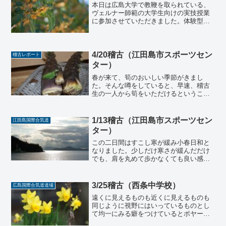
本日は広島大学で教鞭を取られている、
ヴェルナー師範の大学生向けの実技授業
に参加させていただきました。体験型授
業という形で、まだ合気道をしたことが
ない学生に向けて、合気道の成り立ちや
理合をわかりやすく説明し、体験しても
らうという授業でした。実...
4/20稽古（江田島市スポーツセン
稽古レポート
ター）
春が来て、筍のおいしい季節がきまし
た。そんな噂をしていると、早速、稽古
生の一人から筍をいただけるということ
で、実家に持って帰ると大喜びです。こ
の季節の筍はやはり風味がとても良く、
なんとも言えない気持ちのいい渋みと柔
1/13稽古（江田島市スポーツセン
江田島国際合気道
らかさがあります。田舎では...
ター）
この二日間はすこし寒が緩み小春日和と
なりました。少しだけ寒さが緩んだだけ
でも、肩を丸めて歩かなくても良い感覚
は久々であり、普段から縮こまって生活
しているなぁと体を緩める必要性を感じ
ます。さて今日の稽古は遊び稽古１体操
3/25稽古（西条中学校）
広島国際合気道道場
２熊歩き、蜘蛛歩き３膝行...
遠くに見えるものも近くに見えるものも
同じように視野にはいっているものとし
て均一にみる癖をつけているとボヤーと
色々なものが見えてくる。そのままを視