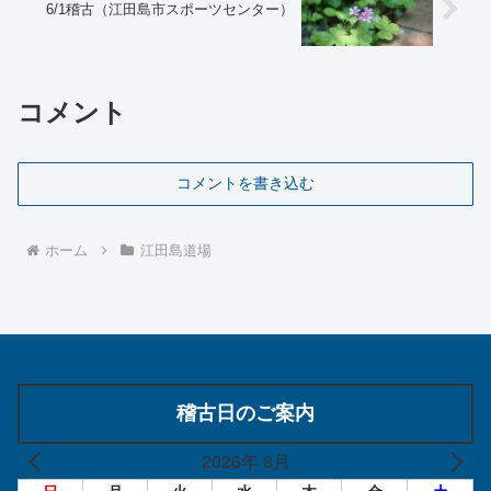
6/1稽古（江田島市スポーツセンター）
コメント
コメントを書き込む
ホーム
江田島道場
稽古日のご案内
2026年 8月
日
月
火
水
木
金
土