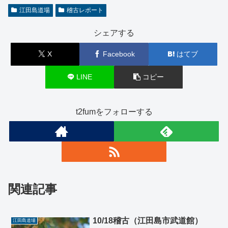
江田島道場
稽古レポート
シェアする
X
Facebook
はてブ
LINE
コピー
t2fumをフォローする
関連記事
10/18稽古（江田島市武道館）
江田島道場