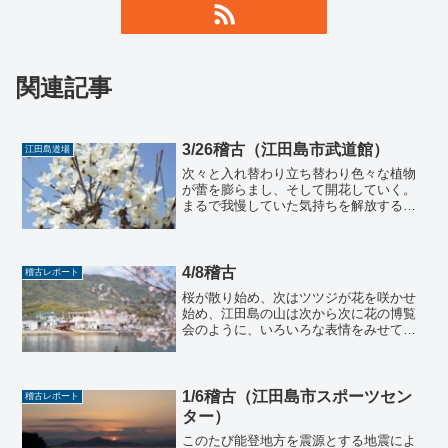
関連記事
3/26稽古（江田島市武道館）
江田島道場
次々と入れ替わり立ち替わり色々な植物
が蕾を膨らまし、そして開花していく。
まるで我慢していた気持ちを解放するよ
うに、暖かい空気を胸いっぱいに吸って
羽を伸ばしているようにも見える。地球
という星が生まれて何億年、何億回とい
う季節の繰り返しの中で、...
4/8稽古
稽古レポート
桜が散り始め、次はツツジが花を咲かせ
始め、江田島の山は次から次に花の博覧
会のように、いろいろな表情をみせてく
れています。この日もいつも通り稽古が
はじまりました。まだまだ私の指導も慣
れておらず、言おうと思っていたことを
忘れて後で付け加えたりし...
1/6稽古（江田島市スポーツセン
稽古レポート
ター）
このたび能登地方を震源とする地震によ