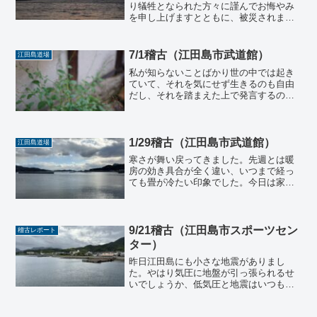
り犠牲となられた方々に謹んでお悔やみ
を申し上げますとともに、被災されまし
た皆様に心からお見舞い申し上げます。
皆様の安全と一日も早い復興を心よりお
祈り申し上げます。 今年も稽古を始め
7/1稽古（江田島市武道館）
江田島道場
られることを感謝しながら...
私が知らないことばかり世の中では起き
ていて、それを気にせず生きるのも自由
だし、それを踏まえた上で発言するのも
自由だが、全てを承知で何かを言うこと
なんてできない。しかし、それを開き直
ることも違和感がある。いつも気にな
る、自分はこれで良いか、自...
1/29稽古（江田島市武道館）
江田島道場
寒さが舞い戻ってきました。先週とは暖
房の効き具合が全く違い、いつまで経っ
ても畳が冷たい印象でした。今日は家族
の見学の方が来られて、幸せそうな家族
に見えて微笑ましかったです。 幸せと
はなんて無責任で、身勝手な評価なので
しょうか。どれほどご苦労...
9/21稽古（江田島市スポーツセン
稽古レポート
ター）
昨日江田島にも小さな地震がありまし
た。やはり気圧に地盤が引っ張られるせ
いでしょうか、低気圧と地震はいつもセ
ットな気がします。石川県におきまして
は、豪雨災害、土砂災害が発生したとの