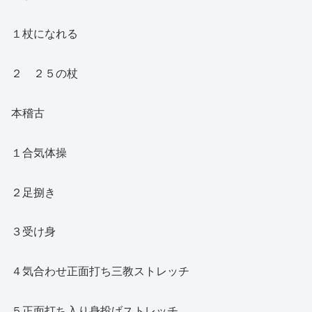
１杖になれる
２ ２５の杖
本稽古
１合気体操
２足捌き
３受け身
４気合わせ正面打ち三教ストレッチ
５正面打ち入り身投げストレッチ