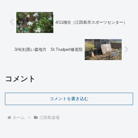
ことであり、被害に遭われた方にお見舞
い申し上げます。気候変動は...
4/11稽古（江田島市スポーツセンター）
3/4(水)黒い森地方 St.Trudpert修道院
コメント
コメントを書き込む
ホーム
江田島道場