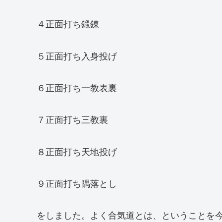
４正面打ち鍛錬
５正面打ち入身投げ
６正面打ち一教表裏
７正面打ち三教裏
８正面打ち天地投げ
９正面打ち隅落とし
をしました。よく合気道とは、ということを