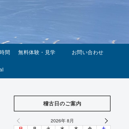
時間
無料体験・見学
お問い合わせ
al
稽古日のご案内
2026年 8月
日
月
火
水
木
金
土