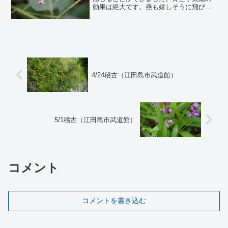
効果は絶大です。燕も嬉しそうに飛び回
り、洗濯物が嬉しそうに微風に揺れる様
子を見るだけでも、なにか心が癒されま
す。さて今日の稽古は１合気体操２足捌
き３受け身４相半身片手取...
4/24稽古（江田島市武道館）
5/1稽古（江田島市武道館）
コメント
コメントを書き込む