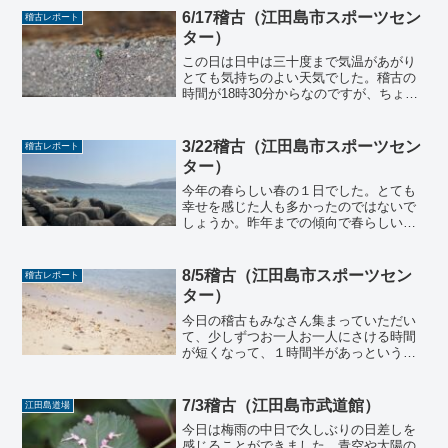
忘れて後で付け加えたりし...
6/17稽古（江田島市スポーツセン
稽古レポート
ター）
この日は日中は三十度まで気温があがり
とても気持ちのよい天気でした。稽古の
時間が18時30分からなのですが、ちょう
どその時間から日が沈み、西日のすごい
江田島市スポーツセンター２階の柔道場
も日が陰って稽古しやすくなるのです。
3/22稽古（江田島市スポーツセン
稽古レポート
真夏はもう少し遅くま...
ター）
今年の春らしい春の１日でした。とても
幸せを感じた人も多かったのではないで
しょうか。昨年までの傾向で春らしい日
がほぼなく梅雨へ突入していく様相だっ
たので、春らしい日の貴重さを感じま
す。やはり春はいいものです。貴重な日
8/5稽古（江田島市スポーツセン
稽古レポート
を感じながら、稽古に打ち込...
ター）
今日の稽古もみなさん集まっていただい
て、少しずつお一人お一人にさける時間
が短くなって、１時間半があっという間
に過ぎてしまいました。そして8/12は稽
古を江田島市スポーツセンターで行う予
定にしていたのですが、祝日扱いとのこ
7/3稽古（江田島市武道館）
江田島道場
とで稽古ができないと...
今日は梅雨の中日で久しぶりの日差しを
感じることができました。青空や太陽の