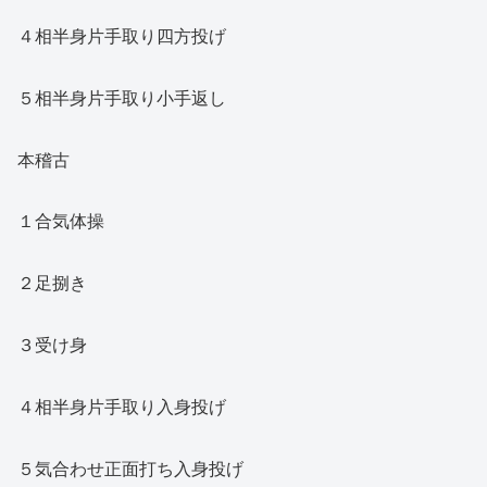
４相半身片手取り四方投げ
５相半身片手取り小手返し
本稽古
１合気体操
２足捌き
３受け身
４相半身片手取り入身投げ
５気合わせ正面打ち入身投げ