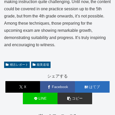
making instruction quite challenging. Until now, the content
could be covered in one practice session up to the 5th
grade, but from the 4th grade onwards, it’s not possible.
Among these techniques, those preparing for the
upcoming exam are showing remarkable growth,
demonstrating suitability and progress. It’s truly inspiring
and encouraging to witness.
稽古レポート
能美道場
シェアする
X
Facebook
はてブ
LINE
コピー