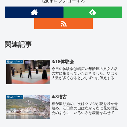
t2fumをフォローする
関連記事
3/18体験会
稽古レポート
今日の体験会は幅広い年齢層の男女８名
の方に集まっていただきました。やはり
人数が多くなると少しずつお伝えする難
しさも感じながら、自分的にはあっとい
う間に１時間半が経ち、組み立ても含め
て課題の残る内容であったと思いまし
た。今日の内容で合気道の楽...
4/8稽古
稽古レポート
桜が散り始め、次はツツジが花を咲かせ
始め、江田島の山は次から次に花の博覧
会のように、いろいろな表情をみせてく
れています。この日もいつも通り稽古が
はじまりました。まだまだ私の指導も慣
れておらず、言おうと思っていたことを