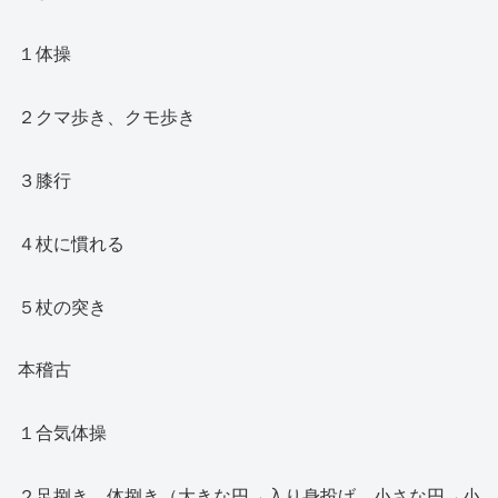
１体操
２クマ歩き、クモ歩き
３膝行
４杖に慣れる
５杖の突き
本稽古
１合気体操
２足捌き、体捌き（大きな円→入り身投げ、小さな円→小