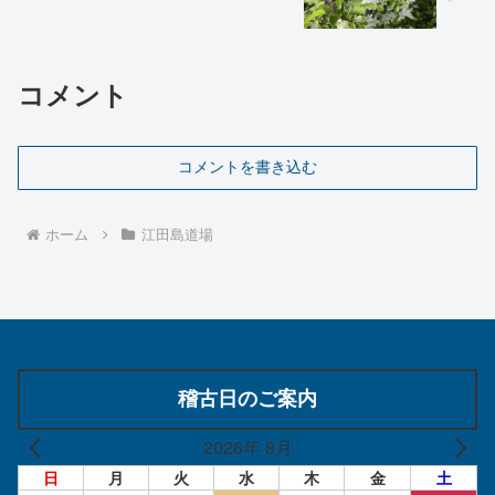
コメント
コメントを書き込む
ホーム
江田島道場
稽古日のご案内
2026年 8月
日
月
火
水
木
金
土