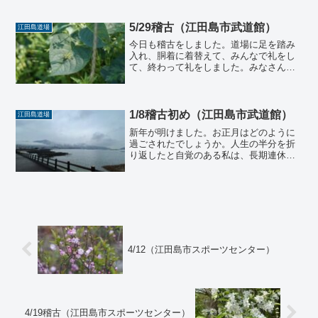
温がかなり上がりました。ちょうど日の
入りの時間になり、気温は少し落ち着き
ましたが外気温と比べるとなかなか暑い
5/29稽古（江田島市武道館）
江田島道場
稽古場となりました。汗を...
今日も稽古をしました。道場に足を踏み
入れ、胴着に着替えて、みんなで礼をし
て、終わって礼をしました。みなさんは
最近いつ失敗をしましたか？いつ自分に
失望しましたか？私はすごく失敗を気に
して、すごく失望する体質です。しかし
年齢を重ねることで、少し...
1/8稽古初め（江田島市武道館）
江田島道場
新年が明けました。お正月はどのように
過ごされたでしょうか。人生の半分を折
り返したと自覚のある私は、長期連休が
苦手になってきました。自転車のように
毎日を漕いで進んでいるので、自転車の
漕ぐ足を止めてしまうと、勢いを失っ
て、次こぎ出すエネルギーを...
4/12（江田島市スポーツセンター）
4/19稽古（江田島市スポーツセンター）