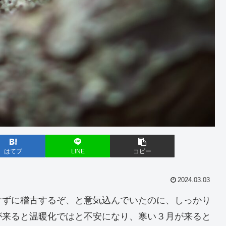
はてブ
LINE
コピー
2024.03.03
けずに稽古するぞ、と意気込んでいたのに、しっかり
が来ると温暖化ではと不安になり、寒い３月が来ると