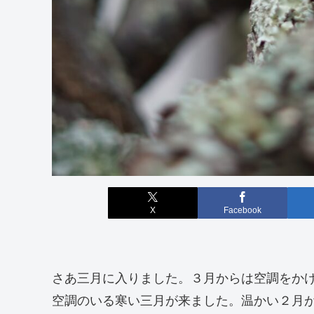
X
Facebook
さあ三月に入りました。３月からは空調をか
空調のいる寒い三月が来ました。温かい２月