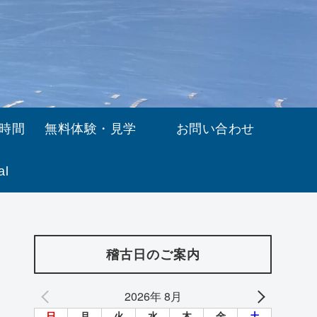
時間
無料体験・見学
お問い合わせ
al
稽古日のご案内
2026年 8月
日
月
火
水
木
金
土