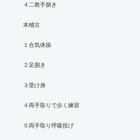
４二教手捌き
本稽古
１合気体操
２足捌き
３受け身
４両手取りで歩く練習
５両手取り呼吸投げ