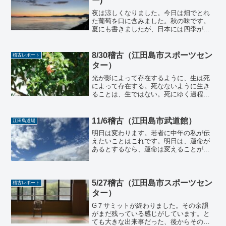
ー)
夜は涼しくなりました。今日は畑でとれ
た葡萄を口に含みました。秋の味です。
夏にも書きましたが、日本には四季があ
るなんて意味、正直言うと、この島に来
るまで知らなかったのかもしれません。
この島の畑や海や山や風がそのなんたる
8/30稽古（江田島市スポーツセン
稽古レポート
かを肌で感じさせてくれる...
ター）
光が影によって存在するように、生は死
によって存在する。死なないように生き
ることは、生ではない。死にゆく過程を
生というんだ。老いも死への過程であ
り、老いそのものが生そのものとも言え
る。物体は安定しているが生きてはいな
11/6稽古（江田島市武道館）
江田島道場
い。生物は不安定であり、絶...
明日は変わります。若者に中年の私が伝
えたいことはこれです。明日は、運命が
あるとするなら、運命は変えることがで
きます。そして、それを変えるために大
切なことはたくさんあるかもしれませ
ん。しかし、明日を変えることができる
ための因子を、努力が嫌いな...
5/27稽古（江田島市スポーツセン
稽古レポート
ター）
G７サミットが終わりました。その余韻
がまだ残っている感じがしています。と
ても大きな出来事だった、後からそのこ