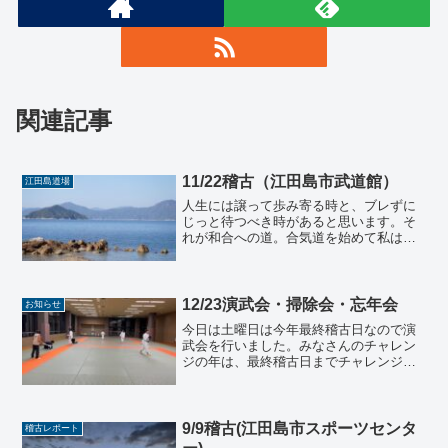
関連記事
11/22稽古（江田島市武道館）
江田島道場
人生には譲って歩み寄る時と、ブレずに
じっと待つべき時があると思います。そ
れが和合への道。合気道を始めて私は
色々なことを学んでいると感じます。合
気道は人生における、他と和合する方法
を教えてくれる、そのために持つべき軸
と信念と許す優しさと。自分...
12/23演武会・掃除会・忘年会
お知らせ
今日は土曜日は今年最終稽古日なので演
武会を行いました。みなさんのチャレン
ジの年は、最終稽古日までチャレンジで
幕を閉じます。振り返ってみると初めて
の一年で慣れないことばかりでしたが、
みなさん一人一人の力でこの江田島国際
合気道の一年目が終えよう...
9/9稽古(江田島市スポーツセンタ
稽古レポート