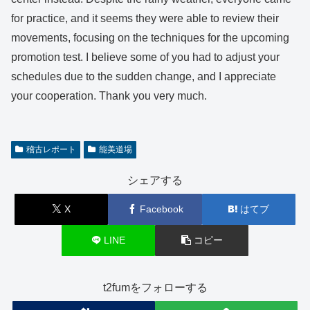
for practice, and it seems they were able to review their
movements, focusing on the techniques for the upcoming
promotion test. I believe some of you had to adjust your
schedules due to the sudden change, and I appreciate
your cooperation. Thank you very much.
稽古レポート
能美道場
シェアする
X
Facebook
はてブ
LINE
コピー
t2fumをフォローする