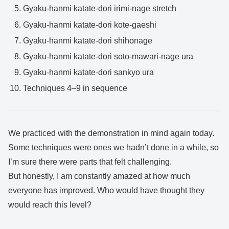
Gyaku-hanmi katate-dori irimi-nage stretch
Gyaku-hanmi katate-dori kote-gaeshi
Gyaku-hanmi katate-dori shihonage
Gyaku-hanmi katate-dori soto-mawari-nage ura
Gyaku-hanmi katate-dori sankyo ura
Techniques 4–9 in sequence
We practiced with the demonstration in mind again today.
Some techniques were ones we hadn’t done in a while, so
I’m sure there were parts that felt challenging.
But honestly, I am constantly amazed at how much
everyone has improved. Who would have thought they
would reach this level?