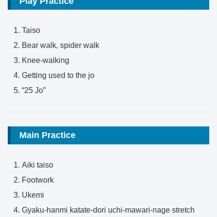
Play Practice
Taiso
Bear walk, spider walk
Knee-walking
Getting used to the jo
“25 Jo”
Main Practice
Aiki taiso
Footwork
Ukemi
Gyaku-hanmi katate-dori uchi-mawari-nage stretch