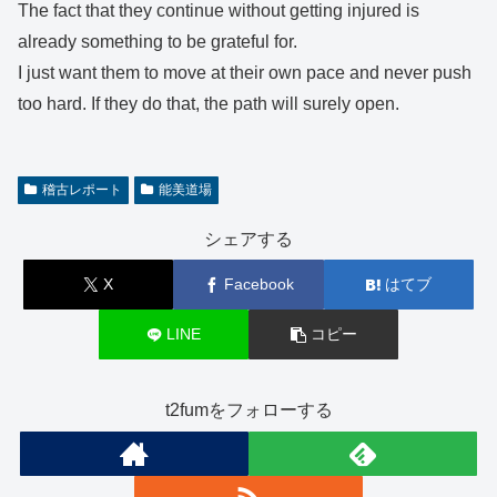
The fact that they continue without getting injured is
already something to be grateful for.
I just want them to move at their own pace and never push
too hard. If they do that, the path will surely open.
稽古レポート
能美道場
シェアする
X
Facebook
はてブ
LINE
コピー
t2fumをフォローする