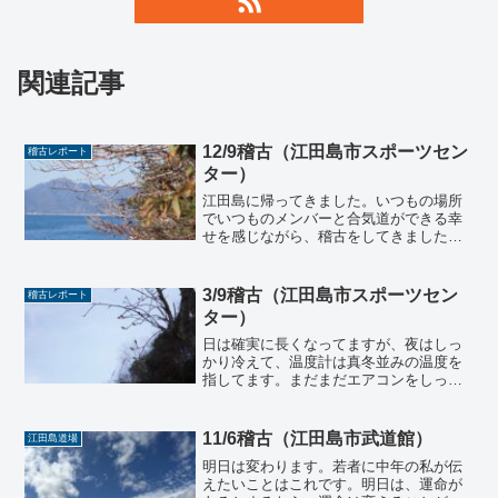
関連記事
12/9稽古（江田島市スポーツセン
稽古レポート
ター）
江田島に帰ってきました。いつもの場所
でいつものメンバーと合気道ができる幸
せを感じながら、稽古をしてきました。
再来週に迫った演武会に向けて、演舞の
練習です。今日のメンバーは演武に来れ
るメンバーでしたので、それぞれに演武
3/9稽古（江田島市スポーツセン
稽古レポート
を合わせてもらって、少し...
ター）
日は確実に長くなってますが、夜はしっ
かり冷えて、温度計は真冬並みの温度を
指してます。まだまだエアコンをしっか
り入れて過ごさずにはいられません。明
日は県連盟主催の講習会に参加するの
で、寒さの中で怪我をしないように気を
11/6稽古（江田島市武道館）
江田島道場
つけようと思います。遊び稽...
明日は変わります。若者に中年の私が伝
えたいことはこれです。明日は、運命が