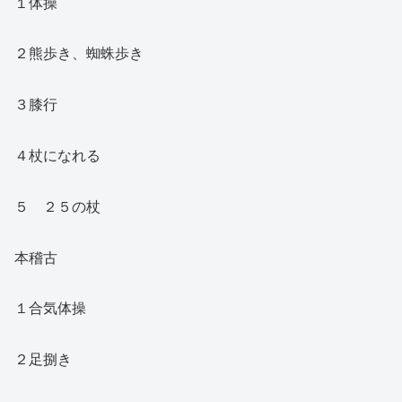
１体操
２熊歩き、蜘蛛歩き
３膝行
４杖になれる
５ ２５の杖
本稽古
１合気体操
２足捌き