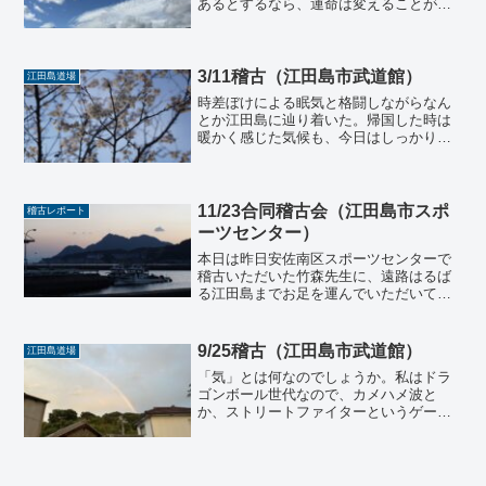
あるとするなら、運命は変えることがで
きます。そして、それを変えるために大
切なことはたくさんあるかもしれませ
ん。しかし、明日を変えることができる
ための因子を、努力が嫌いな...
3/11稽古（江田島市武道館）
江田島道場
時差ぼけによる眠気と格闘しながらなん
とか江田島に辿り着いた。帰国した時は
暖かく感じた気候も、今日はしっかり冷
気を感じて、よく考えるとフライブルク
の方が暖かかった気がするし、花が一斉
に咲き始めるのももう少し時間がかかり
そうな様子だ。ドイツは断...
11/23合同稽古会（江田島市スポ
稽古レポート
ーツセンター）
本日は昨日安佐南区スポーツセンターで
稽古いただいた竹森先生に、遠路はるば
る江田島までお足を運んでいただいて、
ホームグラウンドである江田島市スポー
ツセンターでの合同稽古会となりまし
た。当道場の稽古生も参加させていただ
9/25稽古（江田島市武道館）
江田島道場
き、竹森先生の武道としての...
「気」とは何なのでしょうか。私はドラ
ゴンボール世代なので、カメハメ波と
か、ストリートファイターというゲーム
のなかの波動拳とか、誰かの作った気の
存在のなかで、気を感じてきました。現
代においても実際に東洋医学の中には
「気功医学」と言うものが存在...