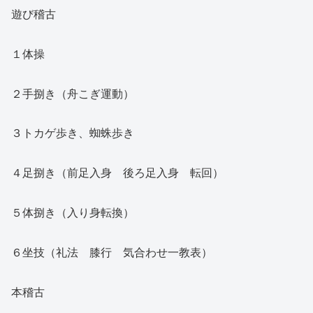
遊び稽古
１体操
２手捌き（舟こぎ運動）
３トカゲ歩き、蜘蛛歩き
４足捌き（前足入身 後ろ足入身 転回）
５体捌き（入り身転換）
６坐技（礼法 膝行 気合わせ一教表）
本稽古