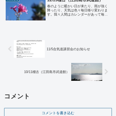
瀬戸内海という土地柄、周...
春のように暖かい日が来たり、雨が強く
降ったり、天気は色々毎日移り変わりま
す。我々人間はカレンダーがあって毎日
暦を数えて生きてますので１２月なのに
とか、冬だからとか、色々思いを巡らせ
てしまいますが、私の家の周りの木々は
それはそれなりに、春のよ...
11/5合気道講習会のお知らせ
10/11稽古（江田島市武道館）
コメント
コメントを書き込む