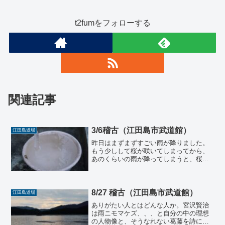
t2fumをフォローする
関連記事
3/6稽古（江田島市武道館）
江田島道場
昨日はまずまずすごい雨が降りました。
もう少しして桜が咲いてしまってから、
あのくらいの雨が降ってしまうと、桜を
全て持っていってしまうので、今のうち
に降っておいて、桜の時期にはあまり降
らなければいいなぁと思っているのは私
だけでしょうか。さて今日...
8/27 稽古（江田島市武道館）
江田島道場
ありがたい人とはどんな人か。宮沢賢治
は雨ニモマケズ、、、と自分の中の理想
の人物像と、そうなれない葛藤を詩に詠