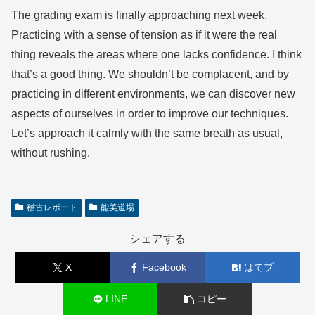
The grading exam is finally approaching next week.
Practicing with a sense of tension as if it were the real
thing reveals the areas where one lacks confidence. I think
that’s a good thing. We shouldn’t be complacent, and by
practicing in different environments, we can discover new
aspects of ourselves in order to improve our techniques.
Let’s approach it calmly with the same breath as usual,
without rushing.
稽古レポート
能美道場
シェアする
X
Facebook
はてブ
LINE
コピー