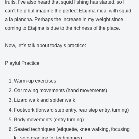
fruits. I’ve also heard that squid fishing has started, so I
can’t help but imagine the perfect Etajima meal with squid
a la plancha. Perhaps the increase in my weight since
coming to Etajima is due to the richness of the place.
Now, let’s talk about today’s practice:
Playful Practice:
Warm-up exercises
Oar rowing movements (hand movements)
Lizard walk and spider walk
Footwork (forward step entry, rear step entry, turning)
Body movements (entry turning)
Seated techniques (etiquette, knee walking, focusing
ki, solo practice for techniques)