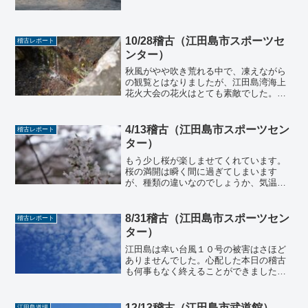
った。私はこう思う。一番ありがたい人
は、ただ淡々と毎日笑顔で元気でいてく
れる人だと。自分がどうあるべきかと考
えると、そんな人になるべ...
10/28稽古（江田島市スポーツセ
稽古レポート
ンター）
秋風がやや吹き荒れる中で、凍えながら
の観覧とはなりましたが、江田島湾海上
花火大会の花火はとても素敵でした。煙
を取り去る風のおかげで花火の輪郭はく
っきりとして、私が昔観た花火とはまた
違う発色の火薬も使われているのでしょ
4/13稽古（江田島市スポーツセン
稽古レポート
う、グラデーションがかっ...
ター）
もう少し桜が楽しませてくれています。
桜の満開は瞬く間に過ぎてしまいます
が、種類の違いなのでしょうか、気温の
差なのでしょうか、いろいろな場所が順
番に満開になってくれますので、特に今
年は少し長めに桜が楽しませてくれてい
8/31稽古（江田島市スポーツセン
稽古レポート
るように感じます。さてこの...
ター）
江田島は幸い台風１０号の被害はさほど
ありませんでした。心配した本日の稽古
も何事もなく終えることができました。
台風は過ぎ去るとほんとに何事もなかっ
たように快晴が広がります。空が綺麗な
江田島はより一層晴々とした空が広がり
12/13稽古（江田島市武道館）
江田島道場