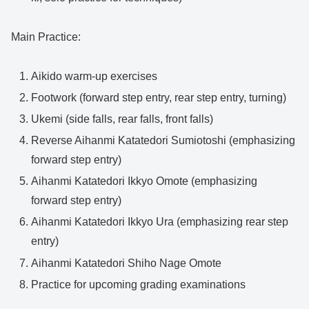
Main Practice:
Aikido warm-up exercises
Footwork (forward step entry, rear step entry, turning)
Ukemi (side falls, rear falls, front falls)
Reverse Aihanmi Katatedori Sumiotoshi (emphasizing
forward step entry)
Aihanmi Katatedori Ikkyo Omote (emphasizing
forward step entry)
Aihanmi Katatedori Ikkyo Ura (emphasizing rear step
entry)
Aihanmi Katatedori Shiho Nage Omote
Practice for upcoming grading examinations