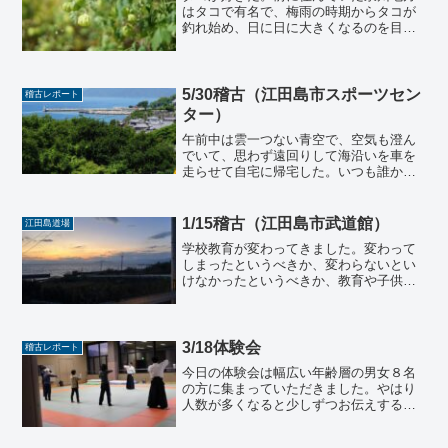
はタコで有名で、梅雨の時期からタコが
釣れ始め、日に日に大きくなるのを目に
できる。タコは美味しい。うまみがぎゅ
っとつまった身をいつまでも噛んでいら
れる幸せはなんとも言い難い。そしてタ
コは賢いらしい。知能レベ...
5/30稽古（江田島市スポーツセン
稽古レポート
ター）
午前中は雲一つない青空で、空気も澄ん
でいて、思わず遠回りして海沿いを車を
走らせて自宅に帰宅した。いつも誰かが
どこか知らない土地でこんな幸せな世界
を生きているのかもしれない。それはと
てもありがたいことだ。 しかし、同時
1/15稽古（江田島市武道館）
江田島道場
にその逆もあり、いつも誰...
学校教育が変わってきました。変わって
しまったというべきか、変わらないとい
けなかったというべきか、教育や子供、
というのは時代の鏡なので、世界が目ま
ぐるしく変わる世の中で、変わらざるを
得なかったと考えるべきでしょう。教育
は価値観を反映しています...
3/18体験会
稽古レポート
今日の体験会は幅広い年齢層の男女８名
の方に集まっていただきました。やはり
人数が多くなると少しずつお伝えする難
しさも感じながら、自分的にはあっとい
う間に１時間半が経ち、組み立ても含め