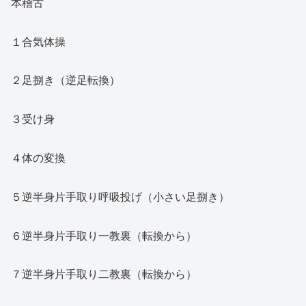
本稽古
１合気体操
２足捌き（逆足転換）
３受け身
４体の変換
５逆半身片手取り呼吸投げ（小さい足捌き）
６逆半身片手取り一教裏（転換から）
７逆半身片手取り二教裏（転換から）