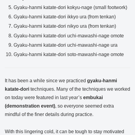
Gyaku-hanmi katate-dori kokyu-nage (small footwork)
Gyaku-hanmi katate-dori ikkyo ura (from tenkan)
Gyaku-hanmi katate-dori nikyo ura (from tenkan)
Gyaku-hanmi katate-dori uchi-mawashi-nage omote
Gyaku-hanmi katate-dori uchi-mawashi-nage ura
Gyaku-hanmi katate-dori soto-mawashi-nage omote
It has been a while since we practiced
gyaku-hanmi
katate-dori
techniques. Many of the techniques we worked
on today were featured in last year’s
embukai
(demonstration event)
, so everyone seemed extra
mindful of the finer details during practice.
With this lingering cold, it can be tough to stay motivated