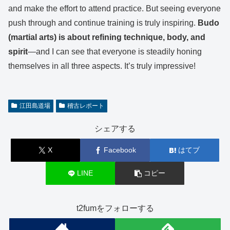
and make the effort to attend practice. But seeing everyone
push through and continue training is truly inspiring.
Budo
(martial arts) is about refining technique, body, and
spirit
—and I can see that everyone is steadily honing
themselves in all three aspects. It’s truly impressive!
江田島道場
稽古レポート
シェアする
X
Facebook
はてブ
LINE
コピー
t2fumをフォローする