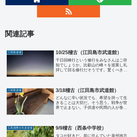
関連記事
10/25稽古（江田島市武道館）
江田島道場
千日回峰行という修行をみなさんはご存
知でしょうか。比叡山の峰々を巡業し礼
拝して回る修行だそうです。驚くべきは
その期間と距離です。７年間で完結する
らしいのですが、最初の年は３０ｋｍ１
００日間から三年目は２００日間、距離
も六年目には８４ｋｍにも...
3/18稽古（江田島市武道館）
江田島道場
どんなに辛い状況でも、希望を持って生
きることは大切だ。そう思う。戦争が世
界で止まない。子供達や民間の人が巻き
込まれて、世界は悲しみに満ちている。
日本は人口減少で苦境に立たされている
のに、経済や防衛に逆風ばかりが吹いて
いる。誰のせいとか、もは...
9/9稽古（西条中学校）
広島国際合気道道場
タコが好きだ。前に住んでいた泉州地方