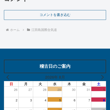
コメントを書き込む
ホーム
江田島国際合気道
稽古日のご案内
2026年 8月
日
月
火
水
木
金
土
26
27
28
29
30
31
1
2
3
4
5
6
7
8