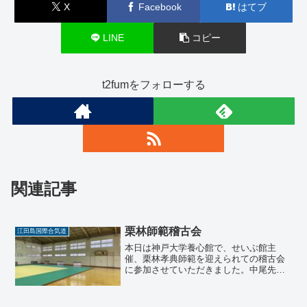
X
Facebook
はてブ
LINE
コピー
t2fumをフォローする
関連記事
栗林師範稽古会
江田島国際合気道
本日は神戸大学養心館で、せいぶ館主
催、栗林孝典師範を迎えられての稽古会
に参加させていただきました。中尾先
生、明子先生にお会いするのも江田島で
の稽古会以来でしたので、お話できてよ
かったです。栗林師範は一回生の大学生