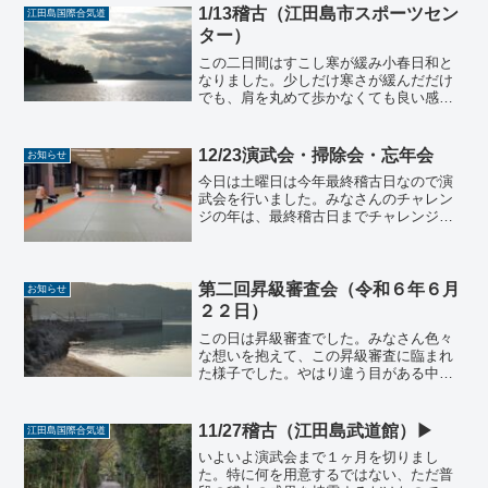
もおられたこともあり、基本技...
1/13稽古（江田島市スポーツセン
江田島国際合気道
ター）
この二日間はすこし寒が緩み小春日和と
なりました。少しだけ寒さが緩んだだけ
でも、肩を丸めて歩かなくても良い感覚
は久々であり、普段から縮こまって生活
しているなぁと体を緩める必要性を感じ
ます。さて今日の稽古は遊び稽古１体操
12/23演武会・掃除会・忘年会
お知らせ
２熊歩き、蜘蛛歩き３膝行...
今日は土曜日は今年最終稽古日なので演
武会を行いました。みなさんのチャレン
ジの年は、最終稽古日までチャレンジで
幕を閉じます。振り返ってみると初めて
の一年で慣れないことばかりでしたが、
みなさん一人一人の力でこの江田島国際
合気道の一年目が終えよう...
第二回昇級審査会（令和６年６月
お知らせ
２２日）
この日は昇級審査でした。みなさん色々
な想いを抱えて、この昇級審査に臨まれ
た様子でした。やはり違う目がある中で
自分の技を披露するというのはとても難
しいことです。まだ、技を覚え切れてい
なかった方もおられたでしょう。しかし
11/27稽古（江田島武道館）▶︎
江田島国際合気道
恐れず挑戦していただきま...
いよいよ演武会まで１ヶ月を切りまし
た。特に何を用意するではない、ただ普