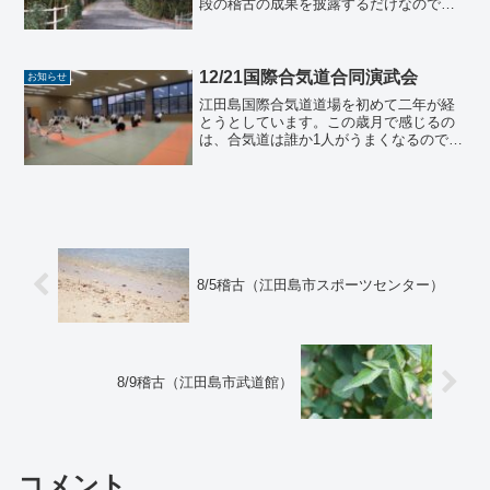
段の稽古の成果を披露するだけなのです
が、やっぱり何か用意してしまいます。
普段から用意しているべきなのかもしれ
ませんし、用意しようと思う気持ち自体
が良く見せたいという気持ち...
12/21国際合気道合同演武会
お知らせ
江田島国際合気道道場を初めて二年が経
とうとしています。この歳月で感じるの
は、合気道は誰か1人がうまくなるのでは
なく、道場全体で上達するものだと感じ
ています。この度は国際合気道合同で演
武会をさせていただけるということで、
この広島国際合気道の方...
8/5稽古（江田島市スポーツセンター）
8/9稽古（江田島市武道館）
コメント