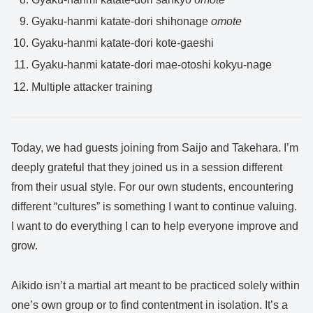
Gyaku-hanmi katate-dori shihonage
omote
Gyaku-hanmi katate-dori kote-gaeshi
Gyaku-hanmi katate-dori mae-otoshi kokyu-nage
Multiple attacker training
Today, we had guests joining from Saijo and Takehara. I’m
deeply grateful that they joined us in a session different
from their usual style. For our own students, encountering
different “cultures” is something I want to continue valuing.
I want to do everything I can to help everyone improve and
grow.
Aikido isn’t a martial art meant to be practiced solely within
one’s own group or to find contentment in isolation. It’s a