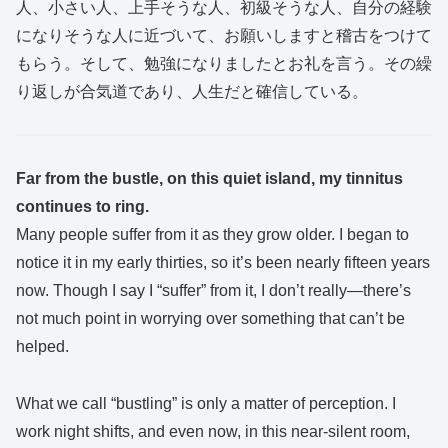
人、小さい人、上手そうな人、初級そうな人、自分の経験
になりそうな人に近づいて、お願いしますと稽古をつけて
もらう。そして、勉強になりましたとお礼を言う。その繰
り返しが合気道であり、人生だと確信している。
Far from the bustle, on this quiet island, my tinnitus
continues to ring.
Many people suffer from it as they grow older. I began to
notice it in my early thirties, so it’s been nearly fifteen years
now. Though I say I “suffer” from it, I don’t really—there’s
not much point in worrying over something that can’t be
helped.
What we call “bustling” is only a matter of perception. I
work night shifts, and even now, in this near-silent room,