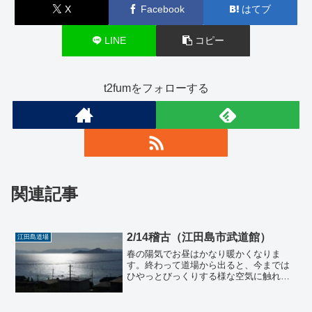
X
Facebook
はてブ
LINE
コピー
t2fumをフォローする
関連記事
2/14稽古（江田島市武道館）
江田島道場
春の陽気でお昼はかなり暖かくなりま
す。終わって道場から出ると、今までは
ひやっとびっくりする様な空気に触れて
いたのに、少しずつ、少し生暖かいよう
な、それは春の香りと呼べる、何か嗅覚
に訴える季節の移り変わりを感じること