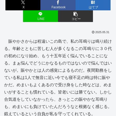
X
Facebook
はてブ
LINE
コピー
2025.05.31
賑やかさからは程遠いこの島で、私の耳鳴りは鳴り続け
る。年齢とともに苦しむ人が多くなるこの耳鳴りに３０代
の初めになり始め、もう十五年近く悩んでいることにな
る。まぁ悩んでどうにかなるものではないので悩んではい
ないが。賑やかとは人の感覚によるものだ。夜間勤務をし
ている私は1人で無音に近い今でも寝不足の時は特に賑や
かだ。めまいもよくあるので受け身をした時などは、めま
いがすることも慣れている。皆老いには勝てない。しかし
合気道をしていなかったら、きっとこの賑やかな耳鳴り
も、めまいにも負けていたんだろうなと根拠なく感じる。
鍛えているという自負が私を守ってくれている。