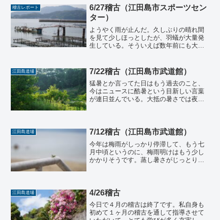
ができます。さて今日の稽古...
6/27稽古（江田島市スポーツセン
稽古レポート
ター）
ようやく雨が止んだ。久しぶりの晴れ間
を見て少しほっとしたが、羽蟻が大量発
生している。そういえば数年前にも大量
発生していたなと記憶を呼び起こす。自
然の破壊力は絶大だ、この時期はいつも
地震も多い気もする。古来より人間は自
7/22稽古（江田島市武道館）
江田島道場
然の脅威にいつも畏怖の念...
猛暑とか言ってた日はもう過去のこと、
今はニュースに酷暑という目新しい言葉
が連日並んでいる。大抵の暑さでは夜は
気温が下がるこの江田島も、さすがに夜
まで蒸し暑い。私はこの季節はシャワー
でお湯を使わない。これがまた気持ちい
い。水のシャワーで寒くな...
7/12稽古（江田島市武道館）
江田島道場
今年は梅雨がしっかり停滞して、もう七
月中頃というのに、梅雨明けはもう少し
かかりそうです。蒸し暑さがじっとりと
して、肌がベタつきます。しっかり呼吸
を整えて、姿勢を正して、暑さに気持ち
を持っていかれないようにしたいもので
す。いつも通り平常心で稽...
4/26稽古
江田島道場
今日で４月の稽古は終了です。私自身も
初めて１ヶ月の稽古を通して指導させて