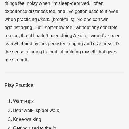
things feel noisy when I’m sleep-deprived. I often
experience dizziness too, and I’ve gotten used to it even
when practicing
ukemi
(breakfalls). No one can win
against aging. But I somehow feel, without any concrete
reason, that if I hadn’t been doing Aikido, I would’ve been
overwhelmed by this persistent ringing and dizziness. It’s
the sense of being trained, of building myself, that gives
me strength.
Play Practice
Warm-ups
Bear walk, spider walk
Knee-walking
Getting used to the
jo