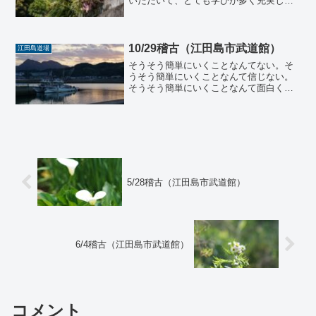
いただいて、とても学びが多く充実した
日々を過ごせました。技を知らない人の
素直な反応、自分ができていること、で
きていないこと、無意識でやっているこ
と、意識してやっているが...
10/29稽古（江田島市武道館）
江田島道場
そうそう簡単にいくことなんてない。そ
うそう簡単にいくことなんて信じない。
そうそう簡単にいくことなんて面白くな
い。それが人生の感想だ。直感的に憧れ
ること、直感的に魅力を感じること、直
感的に喰らい付きたくなるものは、つま
りは裏を返せば、自分にな...
5/28稽古（江田島市武道館）
6/4稽古（江田島市武道館）
コメント