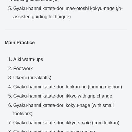
Gyaku-hanmi katate-dori mae-otoshi kokyu-nage (
jo
-
assisted guiding technique)
Main Practice
Aiki warm-ups
Footwork
Ukemi (breakfalls)
Gyaku-hanmi katate-dori tenkan-ho (turning method)
Gyaku-hanmi katate-dori ikkyo with grip change
Gyaku-hanmi katate-dori kokyu-nage (with small
footwork)
Gyaku-hanmi katate-dori ikkyo
omote
(from tenkan)
Gyaku-hanmi katate-dori sankyo
omote