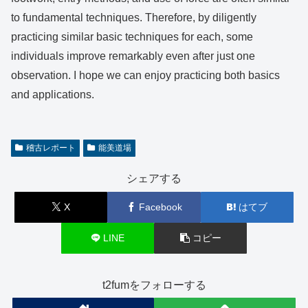
to fundamental techniques. Therefore, by diligently
practicing similar basic techniques for each, some
individuals improve remarkably even after just one
observation. I hope we can enjoy practicing both basics
and applications.
稽古レポート
能美道場
シェアする
X
Facebook
はてブ
LINE
コピー
t2fumをフォローする