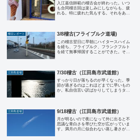
入江嘉信師範の稽古会が終わった。いつ
も合同稽古回は楽しみにしながらも、疲
れる。特に疲れた気もする。それをあえ
て分析してみる。いろいろなことがあっ
た。まず入江師範は私が特に尊敬し憧れ
る人であること。そのお人柄も以前とか
らわらず暖かく、見取りの...
3/8稽古(フライブルク道場)
稽古レポート
この稽古翌日に早朝にハイタースハイム
を経ち、フライブルク、フランクフルト
を経て無事帰国することができた。そこ
から大阪の家で一泊し江田島に帰ってき
た。また時差ぼけも強いので長時間の運
転はなかなか難渋したが、どうにかこの
ドイツ旅行の全行程を大き...
7/30稽古（江田島市武道館）
江田島道場
すっかり日が落ちるのが早くなった。季
節が過ぎるのはこれほどまでに早いもの
か。私自信言い訳ばかりしてしまうタイ
プなので、何かと言い訳をしていると、
言い訳しようもない都合の良い日なん
て、ほんの数日しかなくて、言い訳をし
てやりたいことをやらないと...
9/18稽古（江田島市武道館）
江田島道場
月が明るいので夜になって外に出ると不
思議な青白さを帯びた空が広がっていま
す。満月の月に似合わない蒸し暑さがあ
りますが、月はどこ吹く風、地球の気候
変動など知る由もないのでしょう。他人