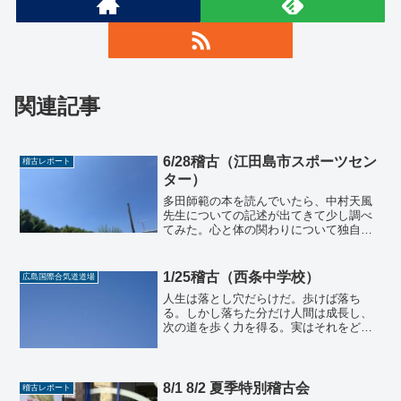
関連記事
6/28稽古（江田島市スポーツセン
稽古レポート
ター）
多田師範の本を読んでいたら、中村天風
先生についての記述が出てきて少し調べ
てみた。心と体の関わりについて独自の
理論を築き、各界の著名人に影響を与え
た人物である。彼の教えは天風会という
財団に引き継がれ、現在もその教えを広
1/25稽古（西条中学校）
広島国際合気道道場
げているとのことである。...
人生は落とし穴だらけだ。歩けば落ち
る。しかし落ちた分だけ人間は成長し、
次の道を歩く力を得る。実はそれをどこ
かで知っている我々は人の挑戦を見ると
勇気づけられたり、応援したくなってし
まう。しかしこと身内となると、失敗し
ないようにと助言をしてしま...
8/1 8/2 夏季特別稽古会
稽古レポート