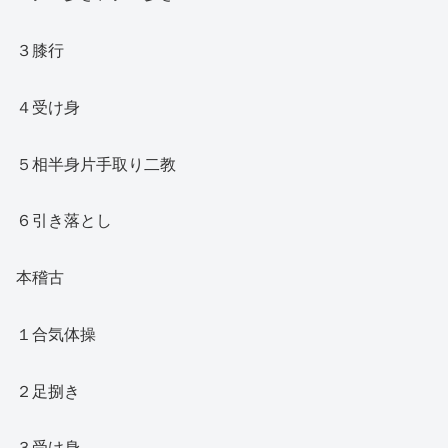
３膝行
４受け身
５相半身片手取り二教
６引き落とし
本稽古
１合気体操
２足捌き
３受け身