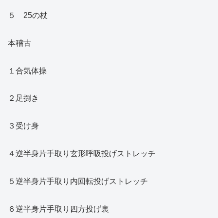
５ 25の杖
本稽古
１合気体操
２足捌き
３受け身
４逆半身片手取り玄形呼吸投げストレッチ
５逆半身片手取り内回転投げストレッチ
６逆半身片手取り四方投げ裏