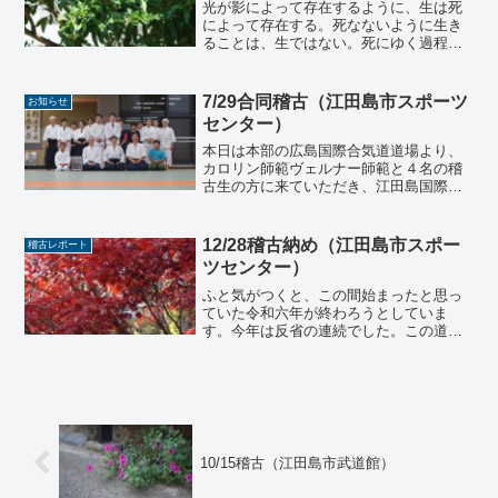
光が影によって存在するように、生は死
によって存在する。死なないように生き
ることは、生ではない。死にゆく過程を
生というんだ。老いも死への過程であ
り、老いそのものが生そのものとも言え
る。物体は安定しているが生きてはいな
7/29合同稽古（江田島市スポーツ
お知らせ
い。生物は不安定であり、絶...
センター）
本日は本部の広島国際合気道道場より、
カロリン師範ヴェルナー師範と４名の稽
古生の方に来ていただき、江田島国際合
気道との合同稽古をしていただきまし
た。見学の方も３名おられましたので、
総勢２０名近い人数での稽古会となりま
12/28稽古納め（江田島市スポー
稽古レポート
した。本日は１合気体操２足...
ツセンター）
ふと気がつくと、この間始まったと思っ
ていた令和六年が終わろうとしていま
す。今年は反省の連続でした。この道場
にとって二年目ということで、色々なチ
ャレンジをする中で、やりたいこと、や
るべきこと色々なことが見えてきまし
た。日程調整が後手に回ってし...
10/15稽古（江田島市武道館）