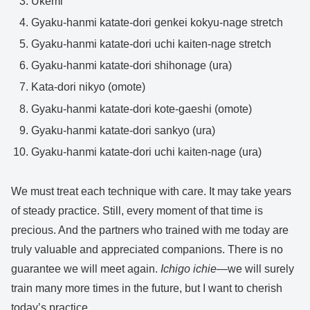
Ukemi
Gyaku-hanmi katate-dori genkei kokyu-nage stretch
Gyaku-hanmi katate-dori uchi kaiten-nage stretch
Gyaku-hanmi katate-dori shihonage (ura)
Kata-dori nikyo (omote)
Gyaku-hanmi katate-dori kote-gaeshi (omote)
Gyaku-hanmi katate-dori sankyo (ura)
Gyaku-hanmi katate-dori uchi kaiten-nage (ura)
We must treat each technique with care. It may take years
of steady practice. Still, every moment of that time is
precious. And the partners who trained with me today are
truly valuable and appreciated companions. There is no
guarantee we will meet again.
Ichigo ichie
—we will surely
train many more times in the future, but I want to cherish
today’s practice.