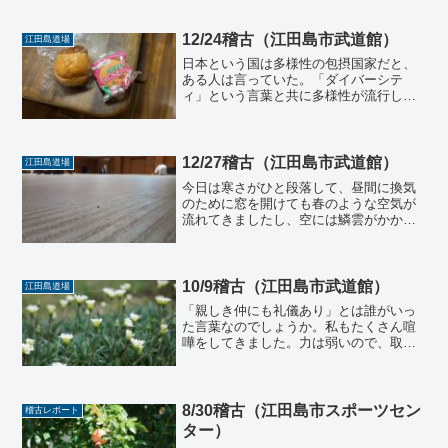
12/24稽古（江田島市武道館）
江田島道場
日本という国は多様性の包摂国家だと、
ある人は言っていた。「ダイバーシテ
ィ」という言葉と共に多様性が流行して
いる昨今だが、思えば、神道、仏教、キ
リスト教などいろんな行事を器用にこな
す我々日本人はたしかに多様性を包摂し
ていると言えばしているか。...
12/27稽古（江田島市武道館）
江田島道場
今日は寒さがひと段落して、昼間に換気
のために窓を開けても春のような空気が
流れてきましたし、空には鱗雲がかかっ
ていました。しかし日が沈むとやはりし
っかり冷えた感じがして、畳が冷たく感
じます。今年最後の稽古日がきました。
さて今日は１合気体操２足...
10/9稽古（江田島市武道館）
江田島道場
「親しき仲にも礼儀あり」とは誰がいっ
た言葉なのでしょうか。私もたくさん喧
嘩をしてきました。力は弱いので、取っ
組み合いの喧嘩はあまりないですが、幼
い頃は主に姉と、大人になってからでも
正直色々な方に意見を感情的にぶつける
こともありました。しかし...
8/30稽古（江田島市スポーツセン
稽古レポート
ター）