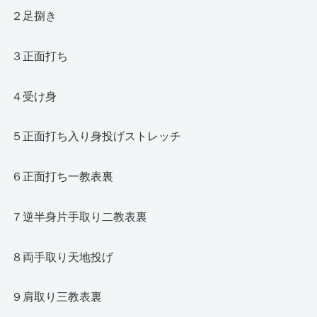
２足捌き
３正面打ち
４受け身
５正面打ち入り身投げストレッチ
６正面打ち一教表裏
７逆半身片手取り二教表裏
８両手取り天地投げ
９肩取り三教表裏