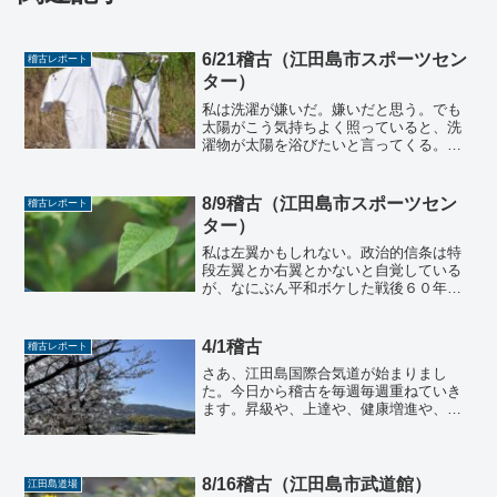
6/21稽古（江田島市スポーツセン
稽古レポート
ター）
私は洗濯が嫌いだ。嫌いだと思う。でも
太陽がこう気持ちよく照っていると、洗
濯物が太陽を浴びたいと言ってくる。そ
うすると洗濯をして干してしまう。洗濯
も機械に放り込んで、洗剤を入れてスイ
ッチを入れるだけなのに、なんでこんな
8/9稽古（江田島市スポーツセン
稽古レポート
に嫌に思うのかわからない...
ター）
私は左翼かもしれない。政治的信条は特
段左翼とか右翼とかないと自覚している
が、なにぶん平和ボケした戦後６０年く
らいに社会にでる世代で、世間はゆとり
に動いたり、競争主義に動いたりと右往
左往し、就職氷河期世代とも呼ばれ、な
4/1稽古
稽古レポート
にか守られているような、...
さあ、江田島国際合気道が始まりまし
た。今日から稽古を毎週毎週重ねていき
ます。昇級や、上達や、健康増進や、何
を目的に稽古するのか、みな様々に稽古
に向かいます。合気道には勝ち負けがな
く、何を目的にするのかということを考
えさせられる武道だといつも...
8/16稽古（江田島市武道館）
江田島道場