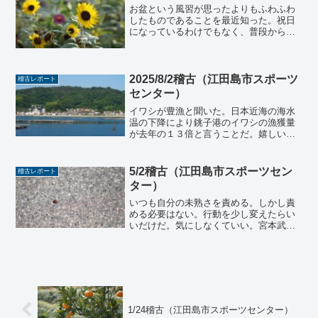
お盆という風習が思ったよりもふわふわ
したものであることを最近知った。祝日
になっているわけでもなく、普段から病
院に勤めているせいでお盆休みというも
のが存在すると、この年齢まで思ってい
たが、民間企業ではカレンダー通り休ま
ず営業していることも多い...
2025/8/2稽古（江田島市スポーツ
稽古レポート
センター）
イワシが豊漁と聞いた。日本近海の海水
温の下降により銚子港のイワシの漁獲量
が去年の１３倍と言うことだ。嬉しい限
りだ。なのになぜだか、素直に喜べな
い。なぜだろう。人の周りには良い事象
と悪い事象とそれぞれ等しくあるのだと
5/2稽古（江田島市スポーツセン
稽古レポート
思う。それを素直に喜べるか...
ター）
いつも自分の未熟さを責める。しかし責
める必要はない。行動を少し変えたらい
いだけだ。気にしなくていい。宮本武蔵
も言っていた近くのものは遠く見て、遠
くのものを近くみなさいと。何も言わず
にただ黙々と生きろと言われている気も
する。１合気体操２足捌き...
1/24稽古（江田島市スポーツセンター）